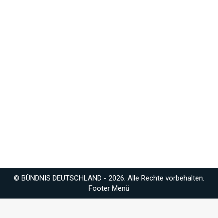
Wir wünschen frohe Ostern !
Allgemein
Von
buendnisbw
02.04.2026
Wir wünschen Ihnen und Ihren Familien ein
erholsames und frohes Osterfest sowie
besinnliche Feiertage im Kreise Ihrer Liebsten.
Diese besondere Zeit im Frühling bietet uns allen
die Gelegenheit, den hektischen Alltag für einen
Moment hinter uns zu lassen, die ersten warmen
Sonnenstrahlen in unserer schönen Heimat zu
genießen und im Kreise der Menschen, die uns…
© BÜNDNIS DEUTSCHLAND - 2026. Alle Rechte vorbehalten.
Footer Menü