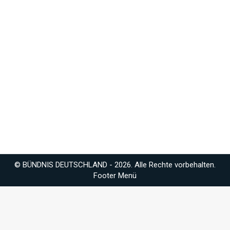
Petra Hackl und Manfred Spähn
als Direktkandidaten aufgestellt
Allgemein
Von
randy
07.01.2025
Für die kommenden Wahlen wurden Petra Hackl
und Manfred Spähn als Direktkandidaten für die
kommende Bundestagswahl nominiert, um in ihren
Wahlkreisen klare, freiheitlich-konservative
Akzente zu setzen.
© BÜNDNIS DEUTSCHLAND - 2026. Alle Rechte vorbehalten.
Footer Menü