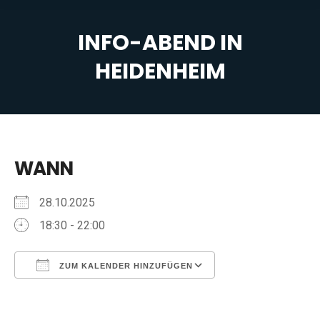
INFO-ABEND IN
HEIDENHEIM
Sie befinden sich hier:
WANN
28.10.2025
18:30 - 22:00
ZUM KALENDER HINZUFÜGEN
ICS herunterladen
Google Kalender
iCalendar
Office 365
Outlook Live