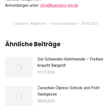
Anmeldungen unter:
info@buendnis-bw.de
Category:
Allgemein
Von
buendnisbw
20.09.2023
Ähnliche Beiträge
Die Schweden-Kehrtwende – Freiheit
braucht Bargeld!
01.07.2026
Zwischen Ölpreis-Schock und Polit-
Sackgasse
08.04.2026